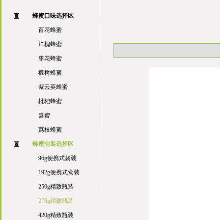
蜂蜜口味选择区
百花蜂蜜
洋槐蜂蜜
枣花蜂蜜
椴树蜂蜜
紫云英蜂蜜
枇杷蜂蜜
喜蜜
荔枝蜂蜜
蜂蜜包装选择区
96g便携式袋装
192g便携式盒装
250g精致瓶装
270g精致瓶装
420g精致瓶装